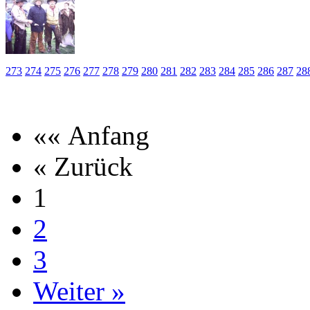
273
274
275
276
277
278
279
280
281
282
283
284
285
286
287
28
«« Anfang
« Zurück
1
2
3
Weiter »