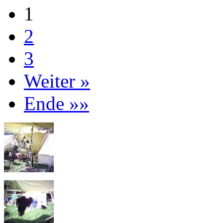
1
2
3
Weiter »
Ende »»