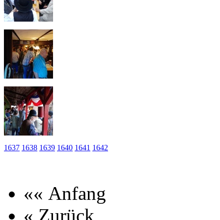
1637
1638
1639
1640
1641
1642
«« Anfang
« Zurück